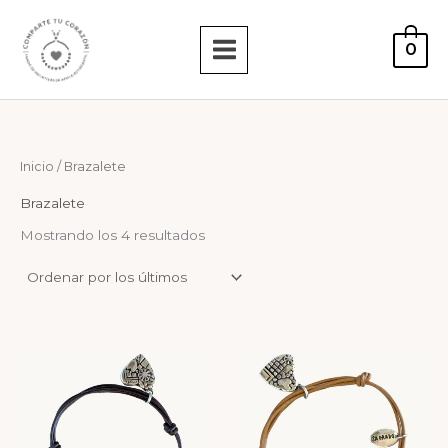
Ordenado
Ir
por
los
al
últimos
0
contenido
Inicio
/ Brazalete
Brazalete
Mostrando los 4 resultados