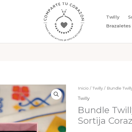
Twilly
S
Brazaletes
Bundle
Inicio
/
Twilly
/ Bundle Twill
Twilly
Twilly
Modernidad
Bundle Twil
y
Sortija Cora
Sortija
Corazón